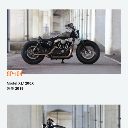
SP-104
Model
XL1200X
製作
2019