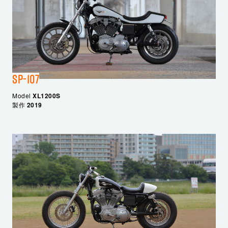
SP-107
Model
XL1200S
製作
2019