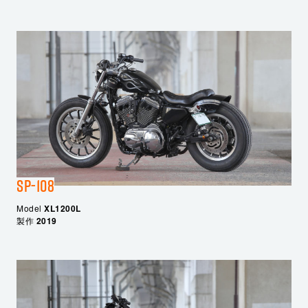
SP-108
Model
XL1200L
製作
2019