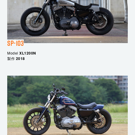
SP-103
Model
XL1200N
製作
2018