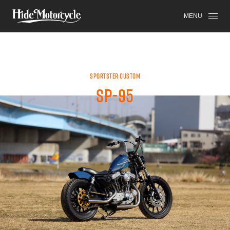
SPORTSTER
HDM
HIGH-END
MENU
SPORTSTER CUSTOM
SP-95