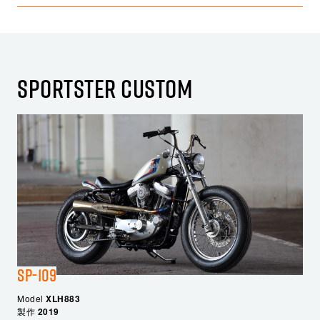
SPORTSTER CUSTOM
SP-109
Model
XLH883
製作
2019