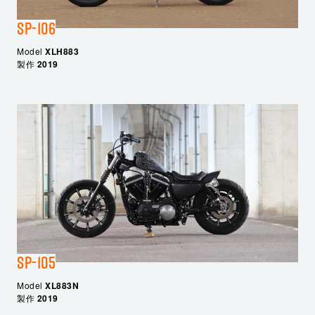
SP-106
Model
XLH883
製作
2019
SP-105
Model
XL883N
製作
2019