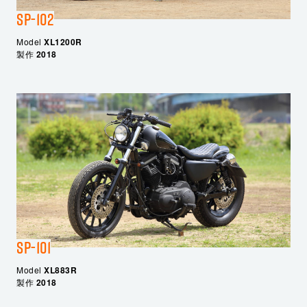
SP-102
Model
XL1200R
製作
2018
SP-101
Model
XL883R
製作
2018