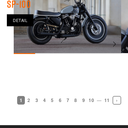
SP-100
DETAIL
1
2
3
4
5
6
7
8
9
10
—
11
›