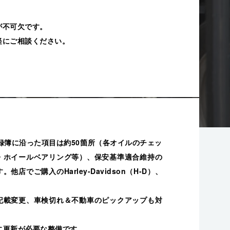
が不可欠です。
軽にご相談ください。
録簿に沿った項目は約50箇所（各オイルのチェッ
・ホイールベアリング等）、保安基準適合維持の
店でご購入のHarley-Davidson（H-D）、
記載変更、車検切れ＆不動車のピックアップも対
に更新が必要な整備です。