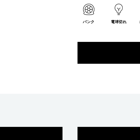
パンク
電球切れ