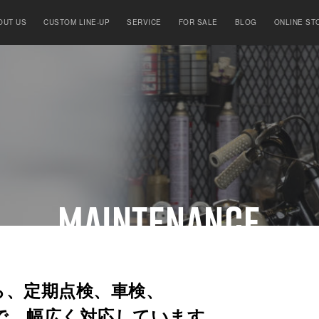
OUT US
CUSTOM LINE-UP
SERVICE
FOR SALE
BLOG
ONLINE ST
MAINTENANCE
車検 / 整備 / 修理
ら、定期点検、車検、
で、幅広く対応しています。