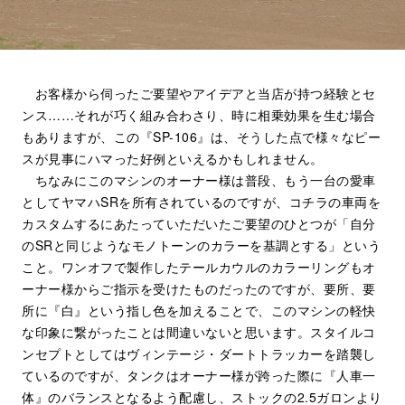
お客様から伺ったご要望やアイデアと当店が持つ経験とセ
ンス……それが巧く組み合わさり、時に相乗効果を生む場合
もありますが、この『SP-106』は、そうした点で様々なピー
スが見事にハマった好例といえるかもしれません。
ちなみにこのマシンのオーナー様は普段、もう一台の愛車
としてヤマハSRを所有されているのですが、コチラの車両を
カスタムするにあたっていただいたご要望のひとつが「自分
のSRと同じようなモノトーンのカラーを基調とする」という
こと。ワンオフで製作したテールカウルのカラーリングもオ
ーナー様からご指示を受けたものだったのですが、要所、要
所に『白』という指し色を加えることで、このマシンの軽快
な印象に繋がったことは間違いないと思います。スタイルコ
ンセプトとしてはヴィンテージ・ダートトラッカーを踏襲し
ているのですが、タンクはオーナー様が跨った際に『人車一
体』のバランスとなるよう配慮し、ストックの2.5ガロンより