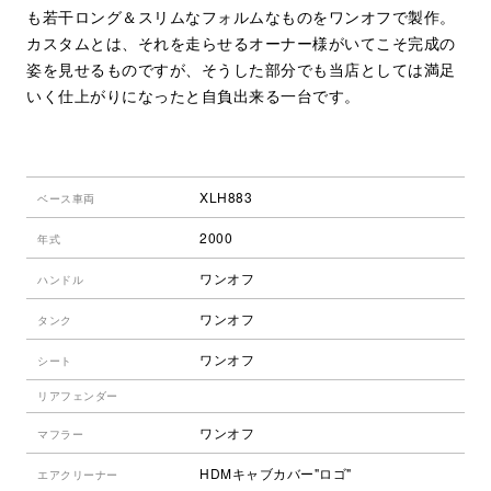
も若干ロング＆スリムなフォルムなものをワンオフで製作。
カスタムとは、それを走らせるオーナー様がいてこそ完成の
姿を見せるものですが、そうした部分でも当店としては満足
いく仕上がりになったと自負出来る一台です。
XLH883
ベース車両
2000
年式
ワンオフ
ハンドル
ワンオフ
タンク
ワンオフ
シート
リアフェンダー
ワンオフ
マフラー
HDMキャブカバー"ロゴ"
エアクリーナー