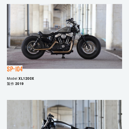
SP-104
Model
XL1200X
製作
2019