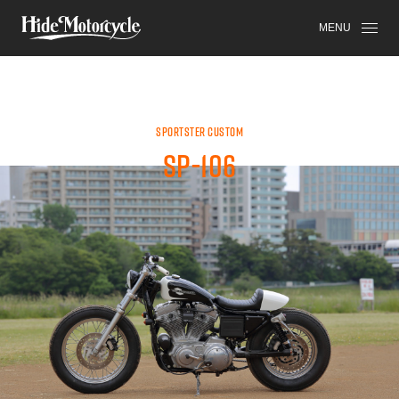
SPORTSTER
HDM
HIGH-END
MENU
SPORTSTER CUSTOM
SP-106