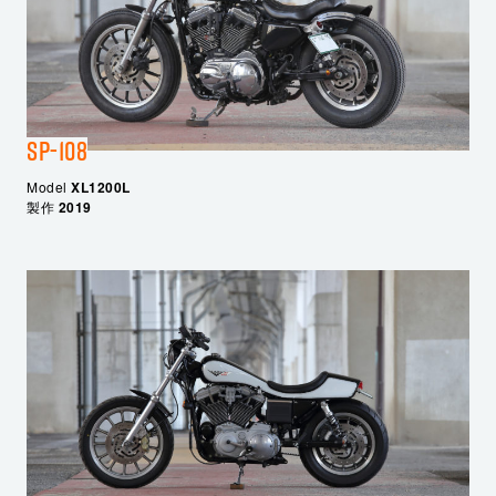
SP-108
Model
XL1200L
製作
2019