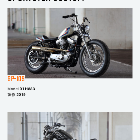
SP-109
Model
XLH883
製作
2019