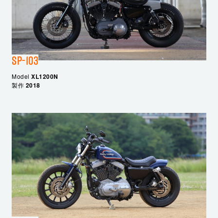
SP-103
Model
XL1200N
製作
2018