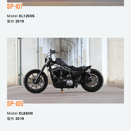
SP-107
Model
XL1200S
製作
2019
SP-105
Model
XL883N
製作
2019