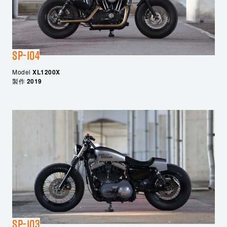
SP-104
Model
XL1200X
製作
2019
SP-103