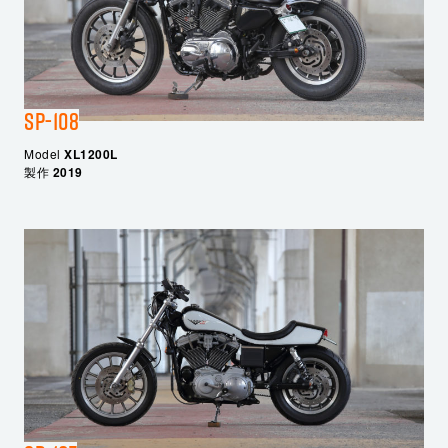
SP-108
Model
XL1200L
製作
2019