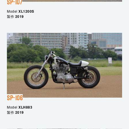
SP-107
Model
XL1200S
製作
2019
SP-106
Model
XLH883
製作
2019