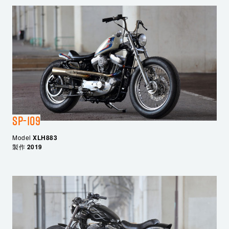
SP-109
Model
XLH883
製作
2019