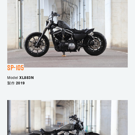
SP-105
Model
XL883N
製作
2019