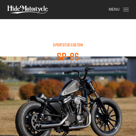
SPORTSTER
HDM
HIGH-END
MENU
SPORTSTER CUSTOM
SP-86