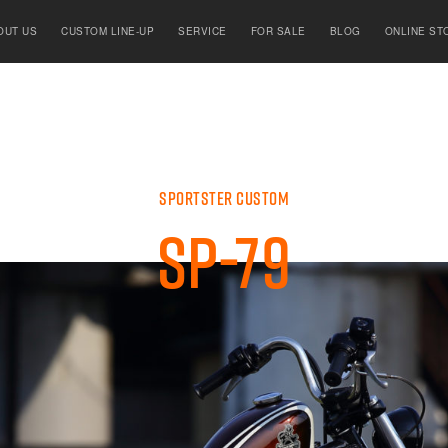
OUT US
CUSTOM LINE-UP
SERVICE
FOR SALE
BLOG
ONLINE ST
SPORTSTER CUSTOM
SP-79