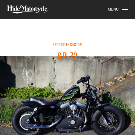
SPORTSTER
HDM
HIGH-END
MENU
SPORTSTER CUSTOM
SP-72