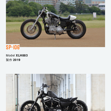
SP-106
Model
XLH883
製作
2019