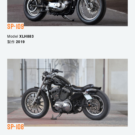
SP-109
Model
XLH883
製作
2019
SP-108