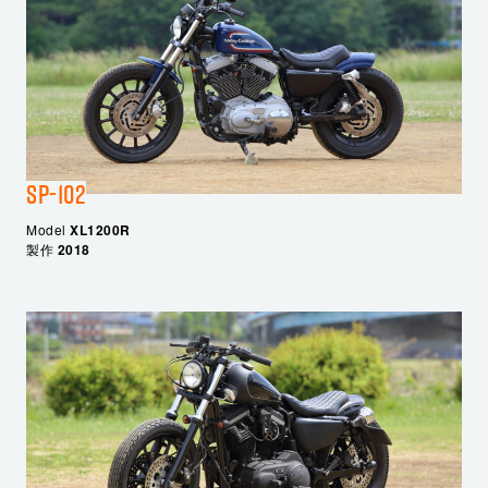
SP-102
Model
XL1200R
製作
2018