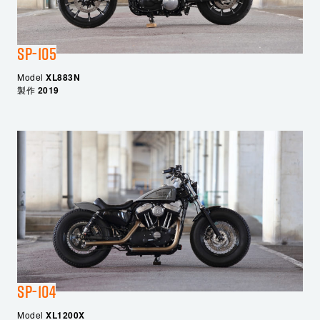
SP-105
Model
XL883N
製作
2019
SP-104
Model
XL1200X