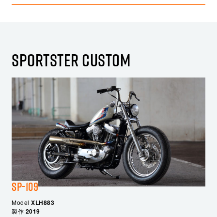
SPORTSTER CUSTOM
SP-109
Model
XLH883
製作
2019