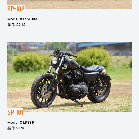
SP-102
Model
XL1200R
製作
2018
SP-101
Model
XL883R
製作
2018