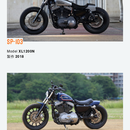
SP-103
Model
XL1200N
製作
2018