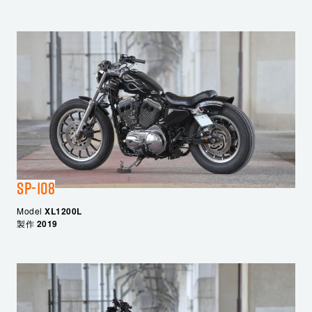
SP-108
Model
XL1200L
製作
2019