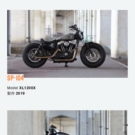
SP-104
Model
XL1200X
製作
2019