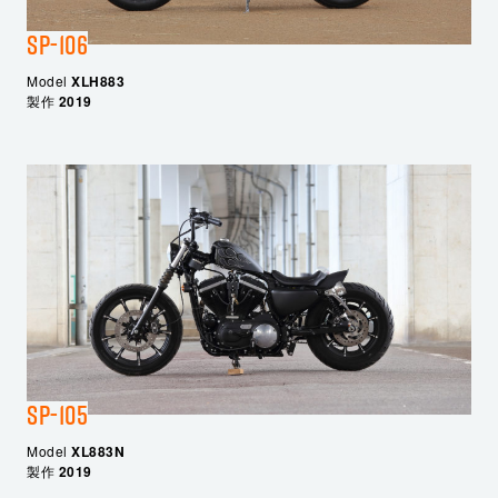
SP-106
Model
XLH883
製作
2019
SP-105
Model
XL883N
製作
2019