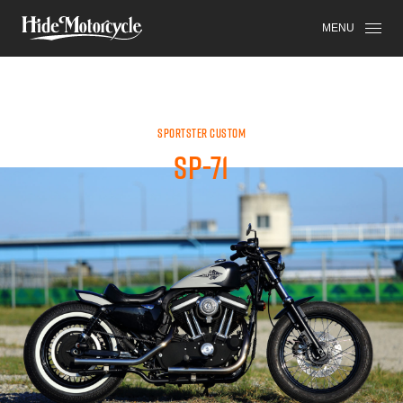
SPORTSTER
HDM
HIGH-END
MENU
SPORTSTER CUSTOM
SP-71