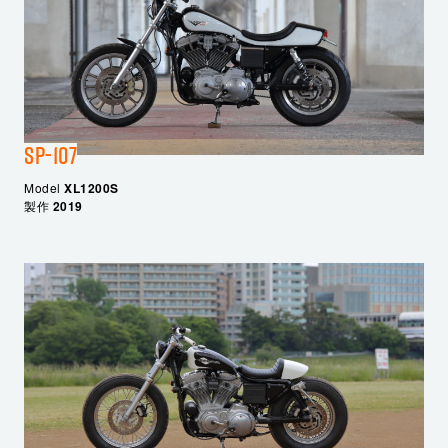
SP-107
Model
XL1200S
製作
2019