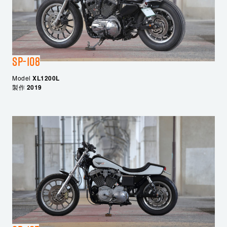
SP-108
Model
XL1200L
製作
2019