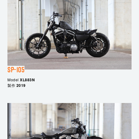
SP-105
Model
XL883N
製作
2019