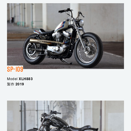
SP-109
Model
XLH883
製作
2019