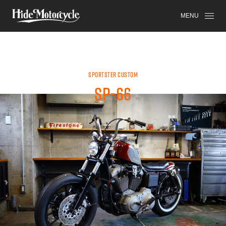
SPORTSTER
HDM
HIGH-END
MENU
SPORTSTER CUSTOM
SP-66