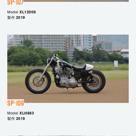
SP-107
Model
XL1200S
製作
2019
SP-106
Model
XLH883
製作
2019