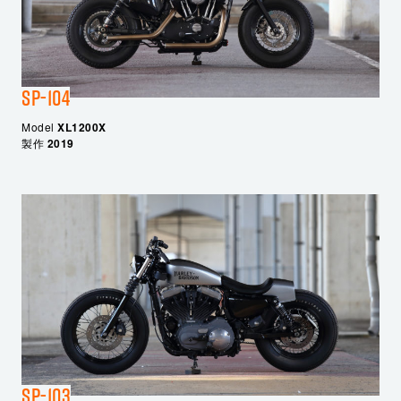
SP-104
Model
XL1200X
製作
2019
SP-103