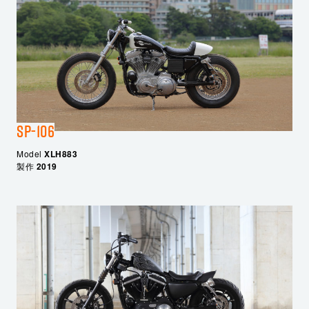
SP-106
Model
XLH883
製作
2019