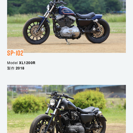
SP-102
Model
XL1200R
製作
2018