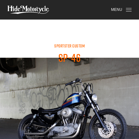
SPORTSTER
HDM
HIGH-END
MENU
SPORTSTER CUSTOM
SP-46