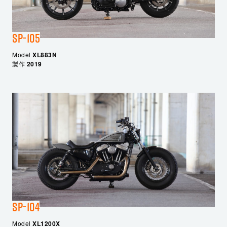
SP-105
Model
XL883N
製作
2019
SP-104
Model
XL1200X