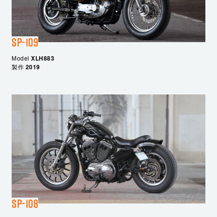
SP-109
Model
XLH883
製作
2019
SP-108