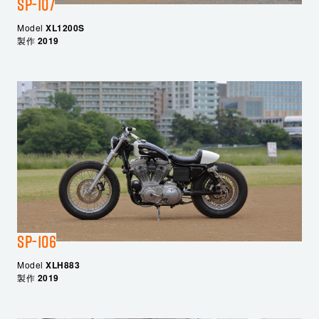
SP-107
Model
XL1200S
製作
2019
SP-106
Model
XLH883
製作
2019