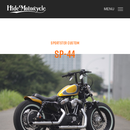
SPORTSTER
HDM
HIGH-END
MENU
SPORTSTER CUSTOM
SP-44