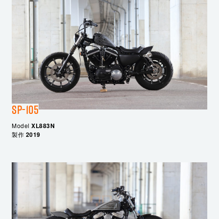
SP-105
Model
XL883N
製作
2019