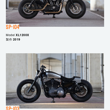
SP-104
Model
XL1200X
製作
2019
SP-103