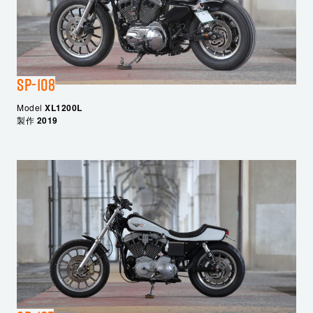
SP-108
Model
XL1200L
製作
2019