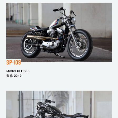
SP-109
Model
XLH883
製作
2019