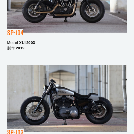
SP-104
Model
XL1200X
製作
2019
SP-103