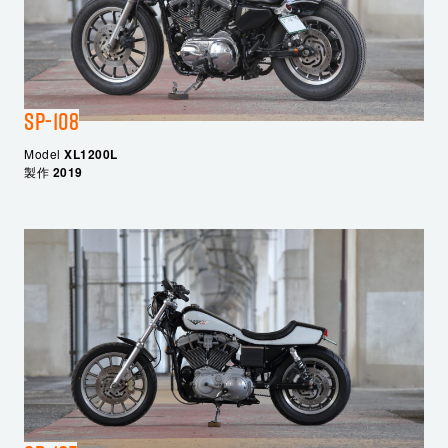
SP-108
Model
XL1200L
製作
2019