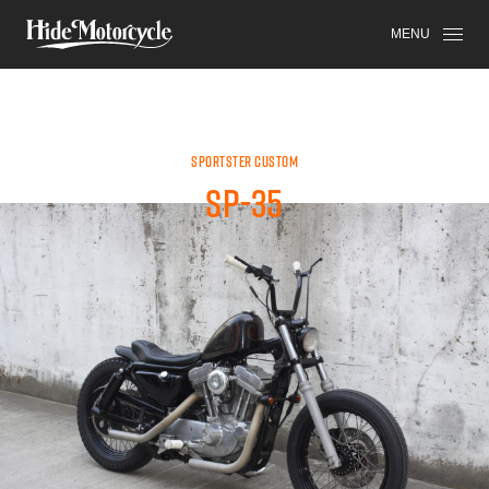
SPORTSTER
HDM
HIGH-END
MENU
SPORTSTER CUSTOM
SP-35