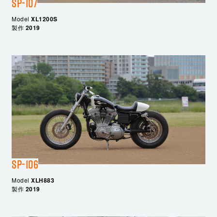
SP-107
Model
XL1200S
製作
2019
SP-106
Model
XLH883
製作
2019