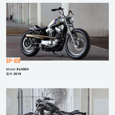
SP-109
Model
XLH883
製作
2019