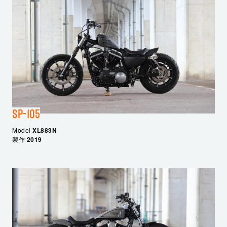
SP-105
Model
XL883N
製作
2019