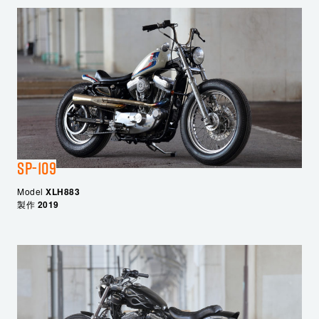
SP-109
Model
XLH883
製作
2019