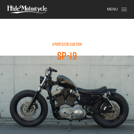
SPORTSTER
HDM
HIGH-END
MENU
SPORTSTER CUSTOM
SP-19