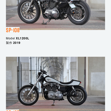
SP-108
Model
XL1200L
製作
2019