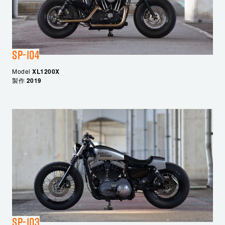
SP-104
Model
XL1200X
製作
2019
SP-103