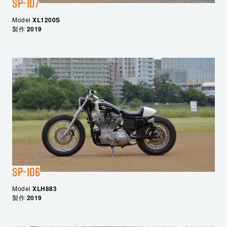
SP-107
Model
XL1200S
製作
2019
SP-106
Model
XLH883
製作
2019