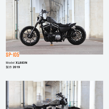
SP-105
Model
XL883N
製作
2019