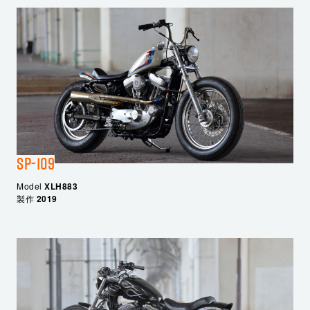
SP-109
Model
XLH883
製作
2019