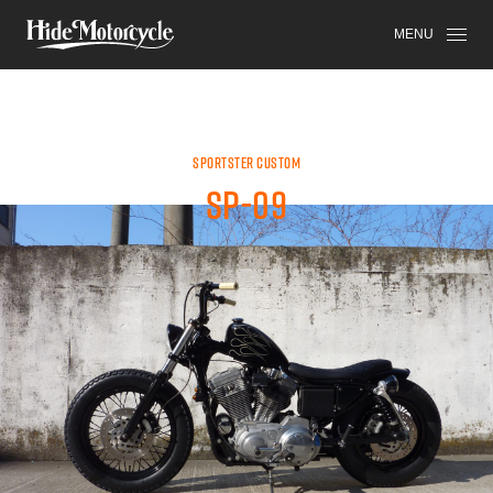
SPORTSTER
HDM
HIGH-END
MENU
SPORTSTER CUSTOM
SP-09