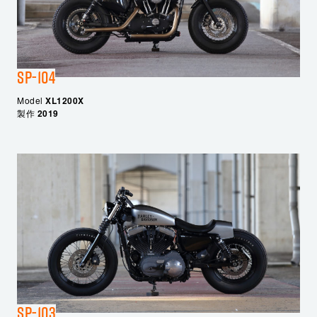
SP-104
Model
XL1200X
製作
2019
SP-103