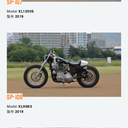
SP-107
Model
XL1200S
製作
2019
SP-106
Model
XLH883
製作
2019