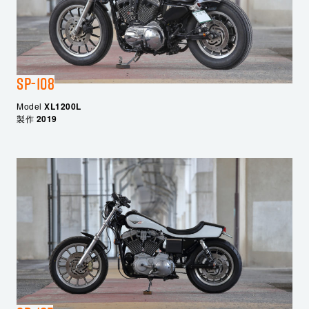
SP-108
Model
XL1200L
製作
2019