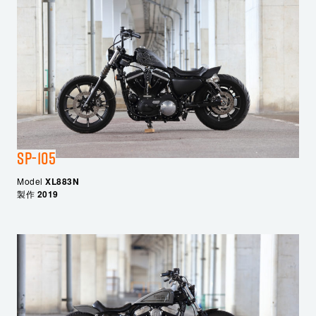
SP-105
Model
XL883N
製作
2019