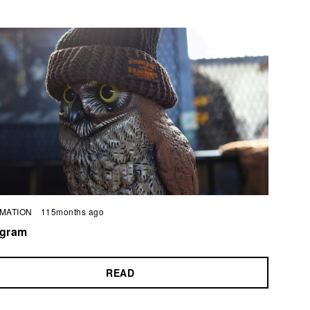
MATION
115months ago
agram
READ