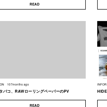
READ
ndefined array key 0 in
/home/hidemo/hidemo.net/public_html/wp-
es/suifu-2.2.1/functions/custom.php
on line
76
ION
107months ago
INFOR
タバコ、RAWローリングペーパーのPV
HID
READ