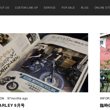
OUT US
CUSTOM LINE-UP
SERVICE
FOR SALE
BLOG
ONLINE ST
ION
97months ago
INFOR
ARLEY 9月号
臨時