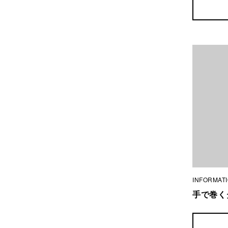
Warning
: U
content/them
INFORMAT
手で巻く