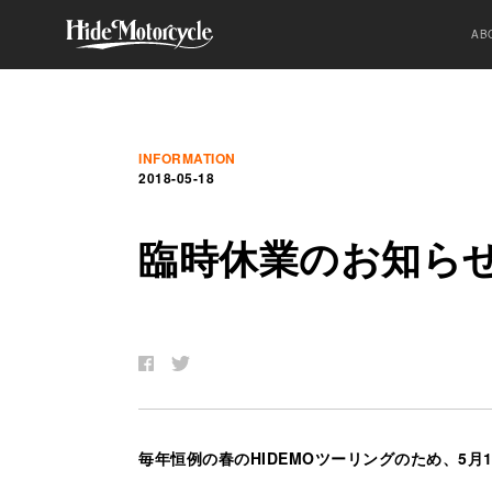
AB
INFORMATION
2018-05-18
臨
時
休
業
の
お
知
ら
毎年恒例の春のHIDEMOツーリングのため、5月