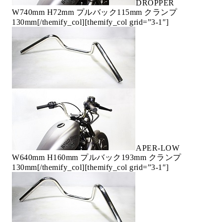
DROPPER
W740mm H72mm プルバック115mm クランプ
130mm
[/themify_col][themify_col grid=”3-1″]
APER-LOW
W640mm H160mm プルバック193mm クランプ
130mm
[/themify_col][themify_col grid=”3-1″]