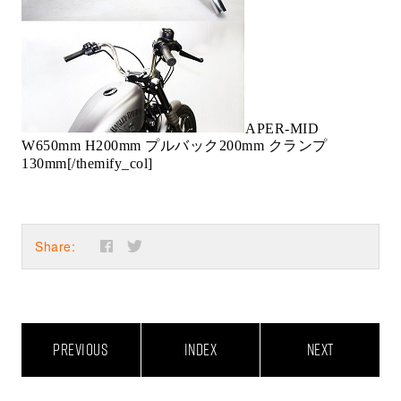
APER-MID
W650mm H200mm プルバック200mm クランプ
130mm
[/themify_col]
Share:
PREVIOUS
INDEX
NEXT