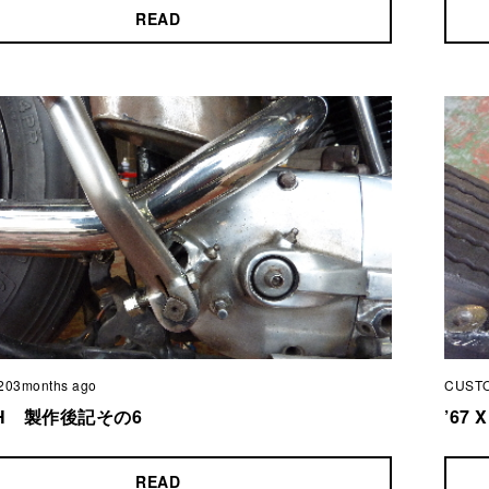
READ
203months ago
CUST
LCH 製作後記その6
’67
READ