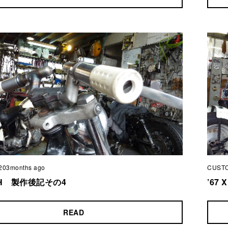
203months ago
CUST
LCH 製作後記その4
’67
READ