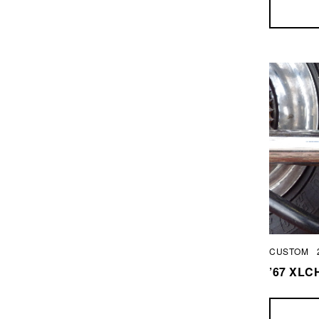
CUSTOM
’67 X