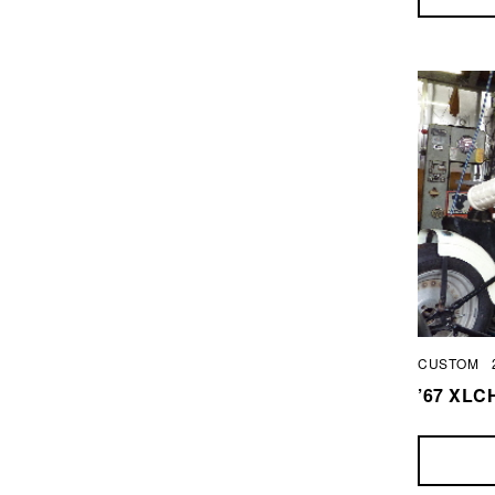
CUSTOM
’67 X