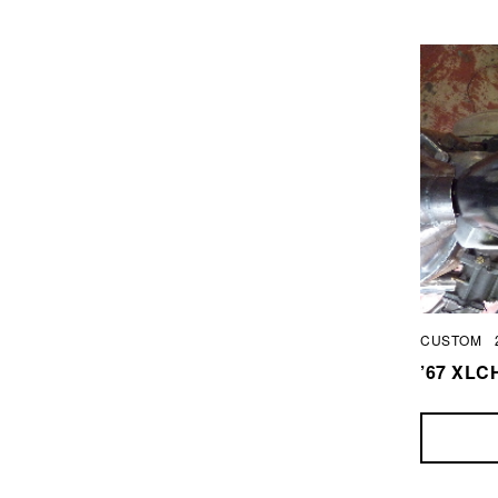
CUSTOM
’67 X