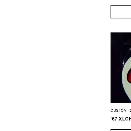
CUSTOM
’67 X