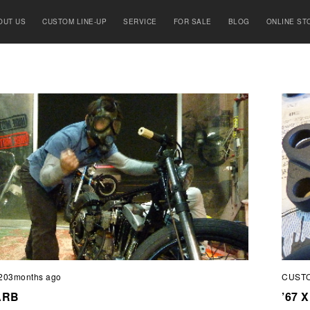
OUT US
CUSTOM LINE-UP
SERVICE
FOR SALE
BLOG
ONLINE ST
203months ago
CUST
ARB
’67