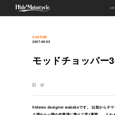
AB
CUSTOM
2007-09-02
モ
ッ
ド
チ
ョ
ッ
パ
ー
3
hidemo designer wakakoです。 
ク場から
一階の作業場
に降りて早1週間…。うわ