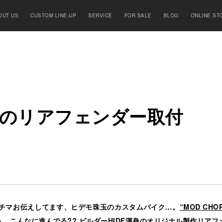
OUT US
CUSTOM LINE-UP
SERVICE
FOR SALE
BLOG
ONLINE ST
の
リ
ア
フ
ェ
ン
ダ
ー
取
付
以前からチマチマお伝えしてます、ヒデモ珠玉のカスタムバイク…。
“MOD CHOP
ぁ、こんなに進んでる?? ビルダーHIDE渾身のオリジナル製作リア