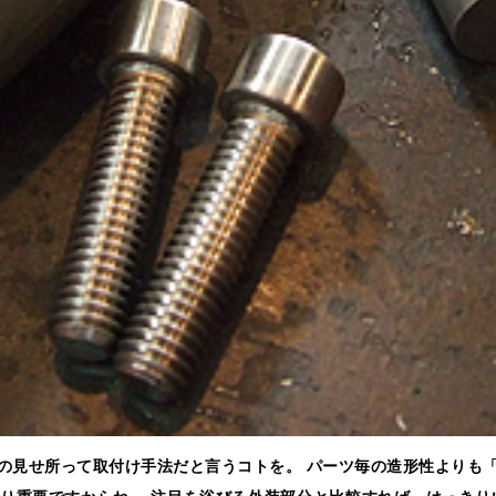
腕の見せ所って取付け手法だと言うコトを。 パーツ毎の造形性よりも
り重要ですからね。 注目を浴びる外装部分と比較すれば、はっきり