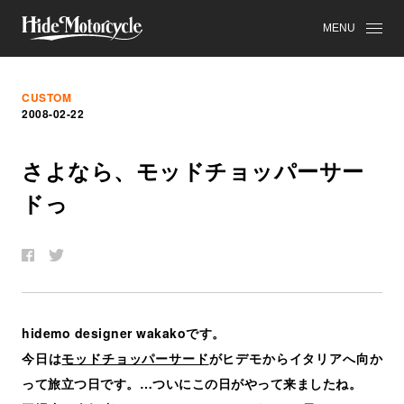
MENU
CUSTOM
2008-02-22
さ
よ
な
ら
、
モ
ッ
ド
チ
ョ
ッ
パ
ー
サ
ー
ド
っ
hidemo designer wakakoです。
今日は
モッドチョッパーサード
がヒデモからイタリアへ向か
って旅立つ日です。…ついにこの日がやって来ましたね。