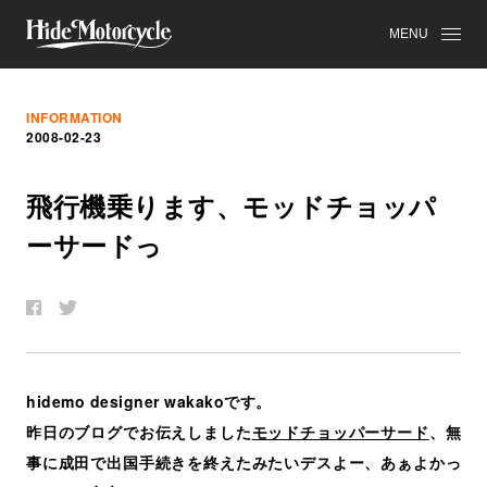
MENU
INFORMATION
2008-02-23
飛
行
機
乗
り
ま
す
、
モ
ッ
ド
チ
ョ
ッ
パ
ー
サ
ー
ド
っ
hidemo designer wakakoです。
昨日のブログでお伝えしました
モッドチョッパーサード
、無
事に成田で出国手続きを終えたみたいデスよー、あぁよかっ