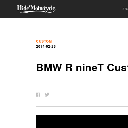
AB
CUSTOM
2014-02-25
BMW R nineT Cust