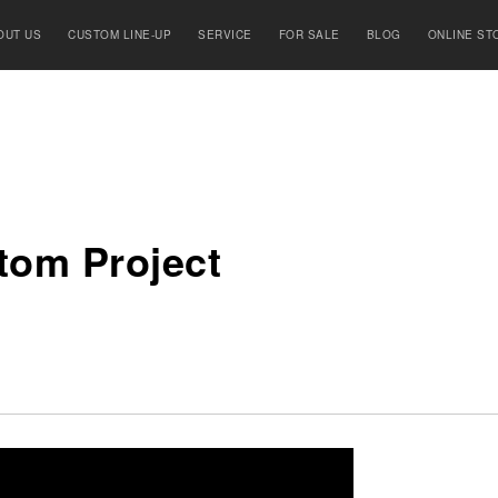
OUT US
CUSTOM LINE-UP
SERVICE
FOR SALE
BLOG
ONLINE ST
om Project