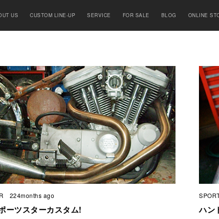
OUT US
CUSTOM LINE-UP
SERVICE
FOR SALE
BLOG
ONLINE ST
R
224months ago
SPOR
ポーツスターカスタム!
ハン