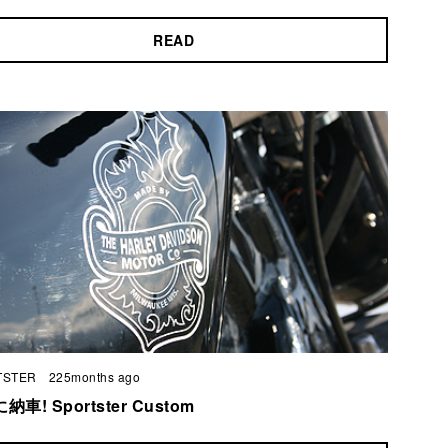
READ
TSTER
225months ago
車! Sportster Custom