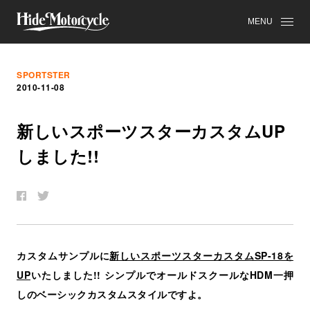
MENU
SPORTSTER
2010-11-08
新
し
い
ス
ポ
ー
ツ
ス
タ
ー
カ
ス
タ
ム
UP
し
ま
し
た
!!
カスタムサンプルに
新しいスポーツスターカスタムSP-18を
UP
いたしました!! シンプルでオールドスクールなHDM一押
しのベーシックカスタムスタイルですよ。