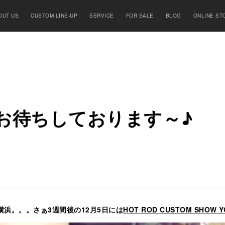
OUT US
CUSTOM LINE-UP
SERVICE
FOR SALE
BLOG
ONLINE ST
お
待
ち
し
て
お
り
ま
す
～♪
横浜。。。さぁ3週間後の12月5日には
HOT ROD CUSTOM SHOW 