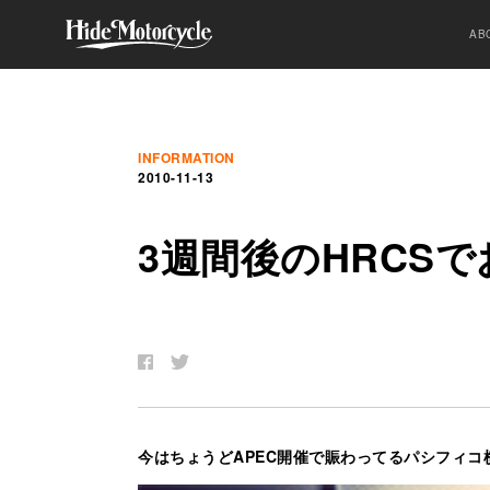
AB
INFORMATION
2010-11-13
3
週
間
後
の
HRCS
で
今はちょうどAPEC開催で賑わってるパシフィコ