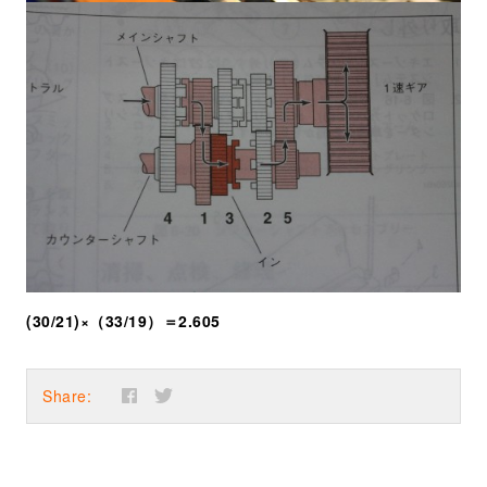
(30/21)×（33/19）＝2.605
Share: