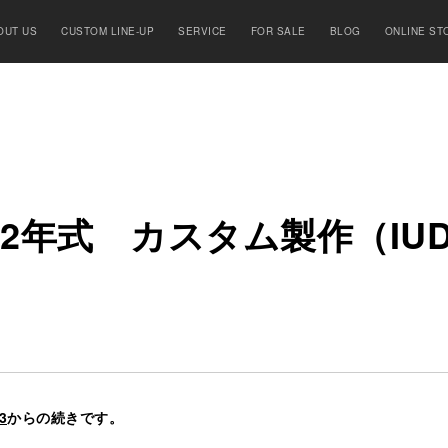
OUT US
CUSTOM LINE-UP
SERVICE
FOR SALE
BLOG
ONLINE ST
2
年
式
カ
ス
タ
ム
製
作
（IU
3
からの続きです。