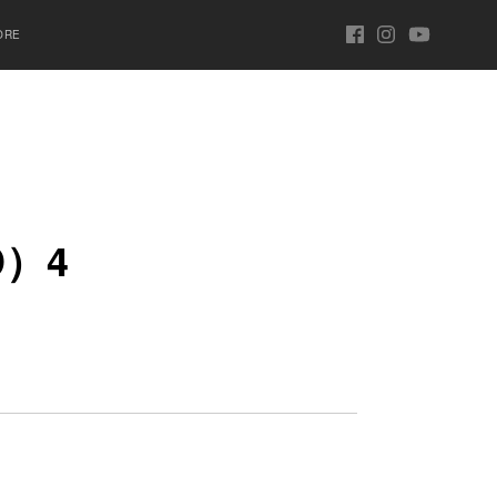
ORE
D）4