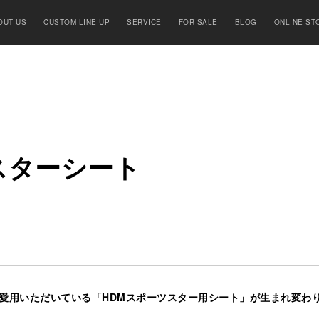
OUT US
CUSTOM LINE-UP
SERVICE
FOR SALE
BLOG
ONLINE ST
ス
タ
ー
シ
ー
ト
ご愛用いただいている「HDMスポーツスター用シート」が生まれ変わ