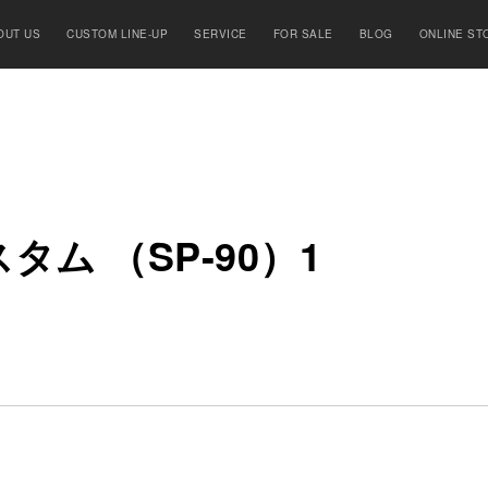
OUT US
CUSTOM LINE-UP
SERVICE
FOR SALE
BLOG
ONLINE ST
ス
タ
ム
（SP-90）1