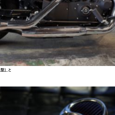
コ型］
と