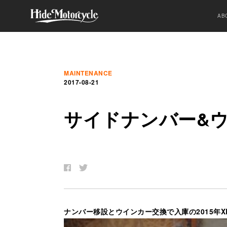
AB
MAINTENANCE
2017-08-21
サ
イ
ド
ナ
ン
バ
ー
&
ナンバー移設とウインカー交換で入庫の2015年X