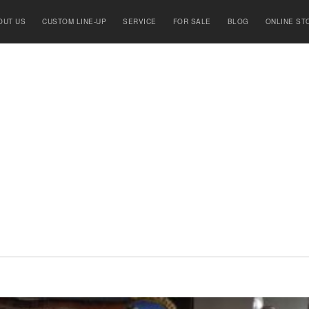
OUT US
CUSTOM LINE-UP
SERVICE
FOR SALE
BLOG
ONLINE ST