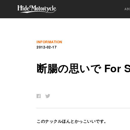
AB
INFORMATION
2012-02-17
断
腸
の
思
い
で
For S
このナックルほんとかっこいいです。