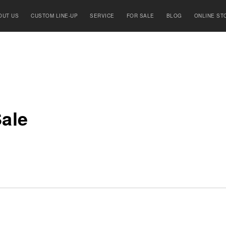
OUT US
CUSTOM LINE-UP
SERVICE
FOR SALE
BLOG
ONLINE ST
ale