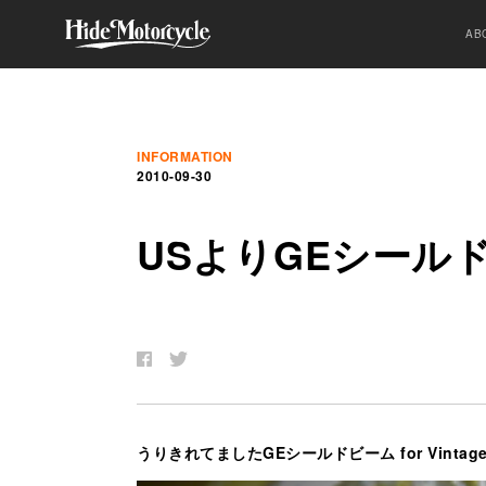
AB
INFORMATION
2010-09-30
US
よ
り
GE
シ
ー
ル
うりきれてましたGEシールドビーム for Vintag