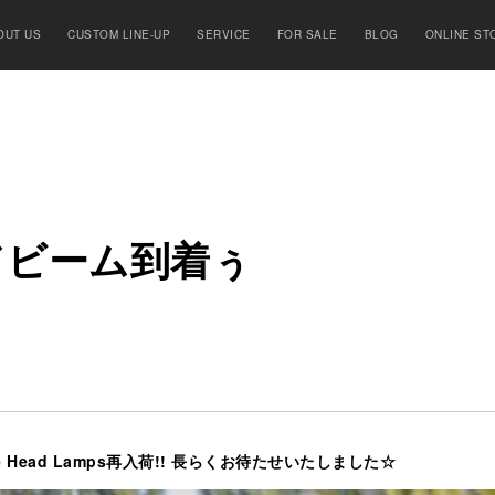
OUT US
CUSTOM LINE-UP
SERVICE
FOR SALE
BLOG
ONLINE ST
ド
ビ
ー
ム
到
着
ぅ
e Head Lamps再入荷!! 長らくお待たせいたしました☆