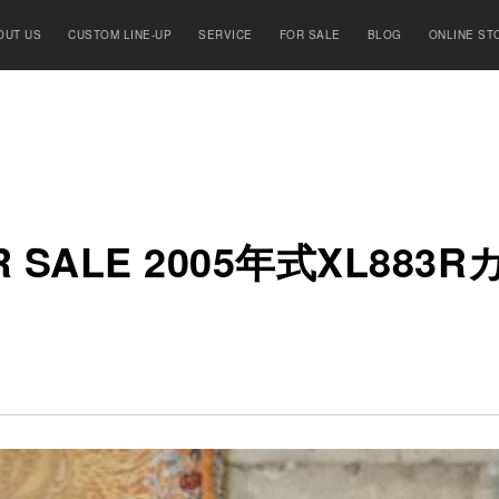
OUT US
CUSTOM LINE-UP
SERVICE
FOR SALE
BLOG
ONLINE ST
 SALE 2005
年
式
XL883R