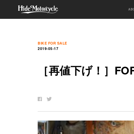
AB
BIKE FOR SALE
2019-05-17
［
再
値
下
げ
！］FOR