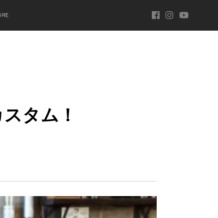
ORE
カ
ス
タ
ム
！