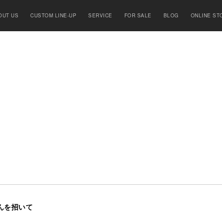
OUT US
CUSTOM LINE-UP
SERVICE
FOR SALE
BLOG
ONLINE ST
んを招いて