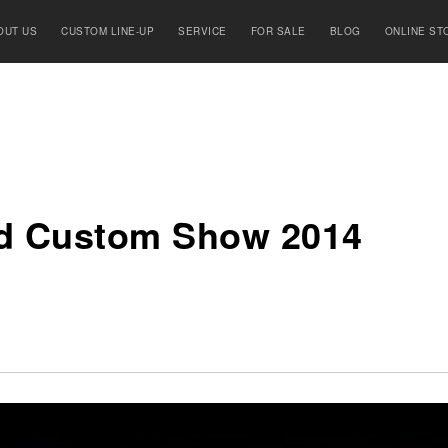
OUT US
CUSTOM LINE-UP
SERVICE
FOR SALE
BLOG
ONLINE ST
d Custom Show 2014