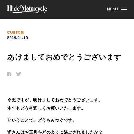
MENU
CUSTOM
2009-01-10
あ
け
ま
し
て
お
め
で
と
う
ご
ざ
い
ま
す
今更ですが、明けましておめでとうございます。
本年もどうぞ宜しくお願いいたします。
ということで、どうもみつぐです。
皆さんはお正月をどのように過ごされましたか？