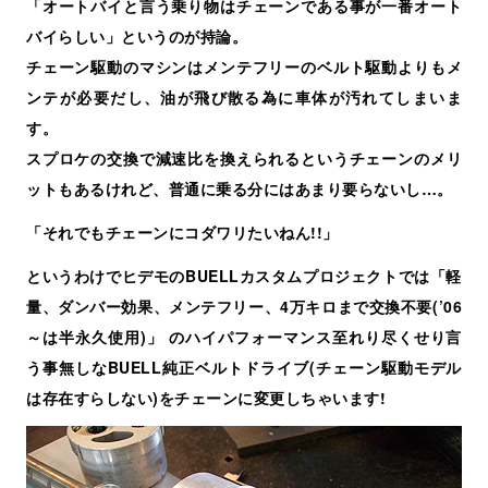
「オートバイと言う乗り物はチェーンである事が一番オート
バイらしい」というのが持論。
チェーン駆動のマシンはメンテフリーのベルト駆動よりもメ
ンテが必要だし、油が飛び散る為に車体が汚れてしまいま
す。
スプロケの交換で減速比を換えられるというチェーンのメリ
ットもあるけれど、普通に乗る分にはあまり要らないし…。
「それでもチェーンにコダワリたいねん!!」
というわけでヒデモのBUELLカスタムプロジェクトでは「軽
量、ダンバー効果、メンテフリー、4万キロまで交換不要(’06
～は半永久使用)」 のハイパフォーマンス至れり尽くせり言
う事無しなBUELL純正ベルトドライブ(チェーン駆動モデル
は存在すらしない)をチェーンに変更しちゃいます!