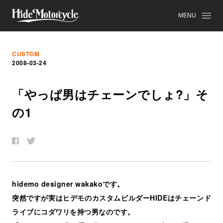
MENU
CUSTOM
2008-03-24
「
や
っ
ぱ
男
は
チ
ェ
ー
ン
で
し
ょ
?」
そ
の
1
hidemo designer wakakoです。
突然ですが実はヒデモのカスタムビルダーHIDEはチェーンド
ライブにコダワリを持つ男なのです。