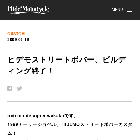
MENU
CUSTOM
2009-03-16
ヒ
デ
モ
ス
ト
リ
ー
ト
ボ
バ
ー
、
ビ
ル
デ
ィ
ン
グ
終
了
！
hidemo designer wakakoです。
1969アーリーショベル、HIDEMOストリートボバーカスタ
ム！