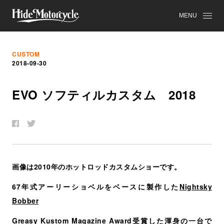
MENU
CUSTOM
2018-09-30
EVO
ソ
フ
テ
ィ
ル
カ
ス
タ
ム
2018
画像は2010年のホットロッドカスタムショーです。
67年式アーリーショベルをベースに製作した
Nightsky
Bobber
Greasy Kustom Magazine Award受賞した渾身の一台で