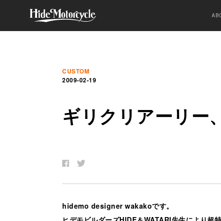
AB
CUSTOM
2009-02-19
ギ
リ
ク
リ
ア
ー
リ
ー
hidemo designer wakakoです。
ヒデモビルダーズHIDE＆WATARI先生により