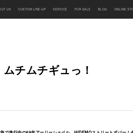
OUT US
CUSTOM LINE-UP
SERVICE
FOR SALE
BLOG
ONLINE ST
、
ム
チ
ム
チ
ギ
ュ
っ
！
超特急で進行中の69年アーリーショベル、HIDEMOストリートボバー