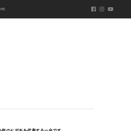
ORE
！今年のヒデモを代表する一台です。