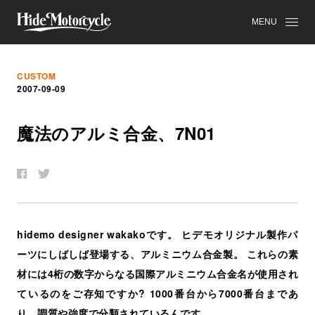
MENU
CUSTOM
2007-09-09
魔
法
の
ア
ル
ミ
合
金
、
7N01
hidemo designer wakakoです。 ヒデモオリジナル製作パ
ーツにしばしば登場する、アルミニウム合金製。 これらの素
材には4桁の数字からなる国際アルミニウム合金名が使用され
ているのをご存知ですか? 1000番台から7000番台まであ
り、調質や強度で分類されているんです。