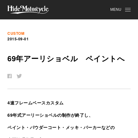
MENU
CUSTOM
2015-09-01
69
年
ア
ー
リ
シ
ョ
ベ
ル
ペ
イ
ン
ト
へ
4速フレームベースカスタム
69年式アーリーショベルの制作が終了し、
ペイント・パウダーコート・メッキ・パーカーなどの