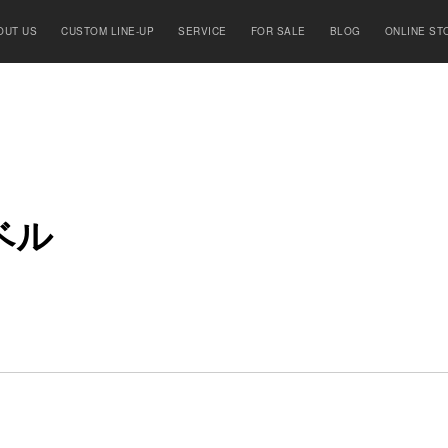
OUT US
CUSTOM LINE-UP
SERVICE
FOR SALE
BLOG
ONLINE ST
ベ
ル