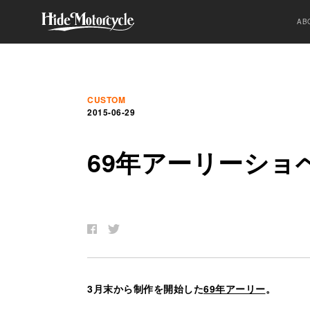
AB
CUSTOM
2015-06-29
69
年
ア
ー
リ
ー
シ
ョ
3月末から制作を開始した
69年アーリー
。