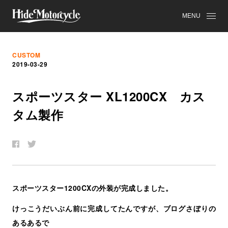
MENU
CUSTOM
2019-03-29
ス
ポ
ー
ツ
ス
タ
ー
XL1200CX
カ
ス
タ
ム
製
作
スポーツスター1200CXの外装が完成しました。
けっこうだいぶん前に完成してたんですが、ブログさぼりの
あるあるで