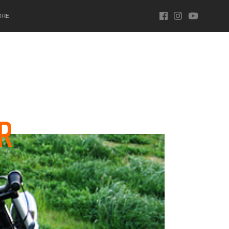
ORE
r