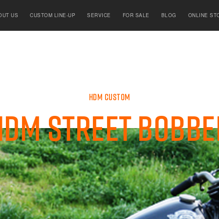
OUT US
CUSTOM LINE-UP
SERVICE
FOR SALE
BLOG
ONLINE ST
HDM CUSTOM
HDM Street Bobbe