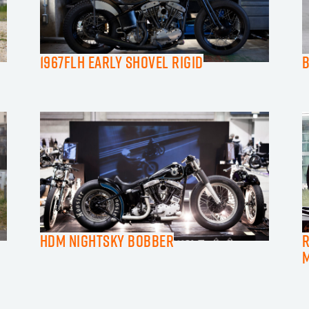
1967FLH Early Shovel Rigid
HDM Nightsky Bobber
R