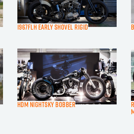
1967FLH Early Shovel Rigid
HDM Nightsky Bobber
R