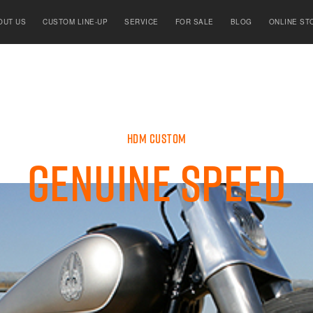
OUT US
CUSTOM LINE-UP
SERVICE
FOR SALE
BLOG
ONLINE ST
HDM CUSTOM
GENUINE SPEED