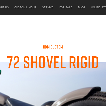
OUT US
CUSTOM LINE-UP
SERVICE
FOR SALE
BLOG
ONLINE ST
HDM CUSTOM
72 Shovel Rigid