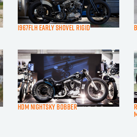
1967FLH Early Shovel Rigid
HDM Nightsky Bobber
R