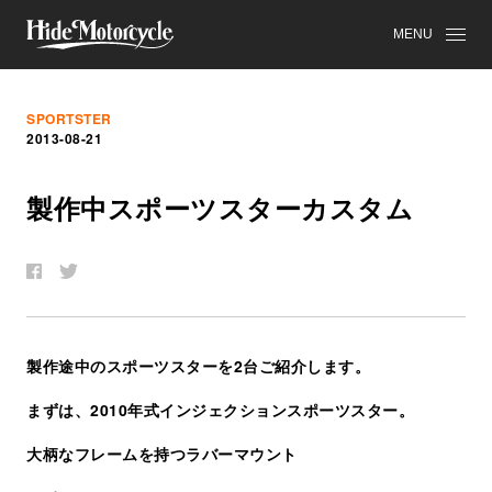
MENU
SPORTSTER
2013-08-21
製
作
中
ス
ポ
ー
ツ
ス
タ
ー
カ
ス
タ
ム
製作途中のスポーツスターを2台ご紹介します。
まずは、2010年式インジェクションスポーツスター。
大柄なフレームを持つラバーマウント