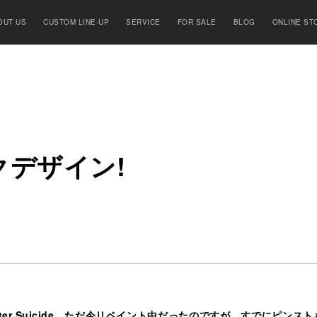
OUT US
CUSTOM LINE-UP
SERVICE
FOR SALE
BLOG
ONLINE ST
ク
デ
ザ
イ
ン
!
tster Suicide、ただ今リペイント中だったのですが、すでにピ