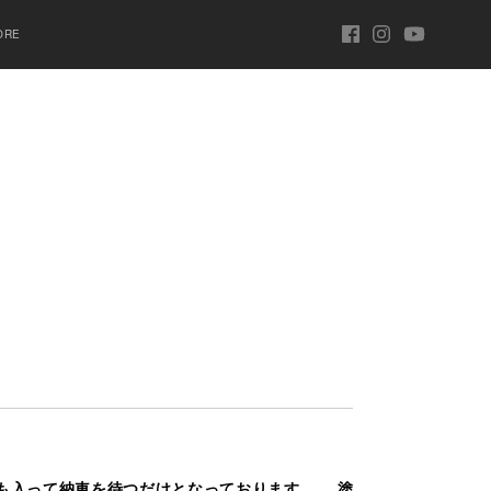
ORE
ンストも入って納車を待つだけとなっております…。 塗